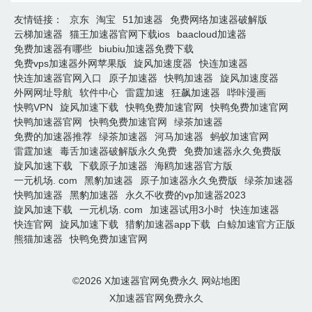
友情链接：
京东
淘宝
51加速器
免费网络加速器破解版
云梯加速器
猫王加速器官网下载ios
baacloud加速器
免费加速器有哪些
biubiu加速器免费下载
免费vps加速器外网苹果版
旋风加速度器
快连加速器
快连加速器官网入口
原子加速器
快鸭加速器
旋风加速度器
外网网址导航
软件中心
雷霆加速
狂飙加速器
哔咔漫画
快鸭VPN
旋风加速下载
快鸭免费加速官网
快鸭免费加速官网
快鸭加速器官网
快鸭免费加速官网
绿茶加速器
免费的加速器推荐
绿茶加速器
河马加速器
蚂蚁加速官网
雷霆加速
毒舌加速器破解版永久免费
免费加速器永久免费版
旋风加速下载
下载原子加速器
海鸥加速器官方版
一元机场. com
黑豹加速器
原子加速器永久免费版
绿茶加速器
快鸭加速器
黑豹加速器
永久不收费的vp加速器2023
旋风加速下载
一元机场. com
加速器试用3小时
快连加速器
快连官网
旋风加速下载
猎豹加速器app下载
白鲸加速官方正版
熊猫加速器
快鸭免费加速官网
©2026
X加速器官网免费永久
网站地图
X加速器官网免费永久